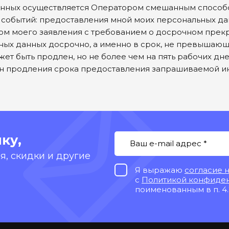
данных осуществляется Оператором смешанным способ
из событий: предоставления мной моих персональных д
ом моего заявления с требованием о досрочном пре
ных данных досрочно, а именно в срок, не превышающ
ет быть продлен, но не более чем на пять рабочих дн
ин продления срока предоставления запрашиваемой и
ку,
, скидки и другие
Я выражаю
согласие 
с
Политикой конфиде
поименованным в п. 4.