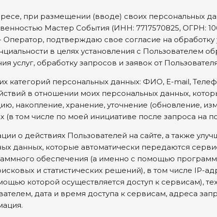
есе, при размещении (вводе) своих персональных данны
ностью Мастер События (ИНН: 7717570825, ОГРН: 10677
далее - Оператор, подтверждаю свое согласие на обрабо
нциальности в целях установления с Пользователем об
ия услуг, обработку запросов и заявок от Пользователя
 категорий персональных данных: ФИО, E-mail, Телеф
йствий в отношении моих персональных данных, кото
ию, накопление, хранение, уточнение (обновление, изм
в том числе по моей инициативе после запроса на поч
ции о действиях Пользователей на сайте, а также улуч
ных данных, которые автоматически передаются серви
раммного обеспечения (а именно с помощью программ 
исковых и статистических решений), в том числе IP-а
мощью которой осуществляется доступ к сервисам), т
ателем, дата и время доступа к сервисам, адреса за
мация.