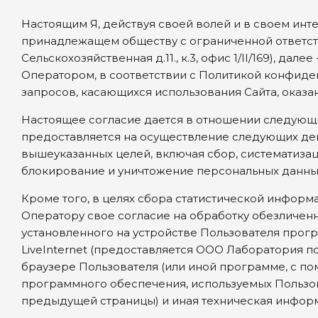
Настоящим Я, действуя своей волей и в своем интер
принадлежащем обществу с ограниченной ответствен
Сельскохозяйственная д.11., к.3, офис 1/II/169), 
Оператором, в соответствии с Политикой конфиде
запросов, касающихся использования Сайта, оказан
Настоящее согласие дается в отношении следующих
предоставляется на осуществление следующих де
вышеуказанных целей, включая сбор, систематизац
блокирование и уничтожение персональных данных (
Кроме того, в целях сбора статистической информа
Оператору свое согласие на обработку обезличен
установленного на устройстве Пользователя прог
LiveInternet (предоставляется ООО Лаборатория по
браузере Пользователя (или иной программе, с по
программного обеспечения, используемых Пользов
предыдущей страницы) и иная техническая инфор