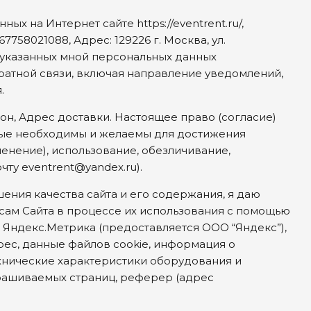
х на Интернет сайте https://eventrent.ru/,
58021088, Адрес: 129226 г. Москва, ул.
тку указанных мной персональных данных
ратной связи, включая направление уведомлений,
.
он, Адрес доставки. Настоящее право (согласие)
рые необходимы и желаемы для достижения
енение), использование, обезличивание,
ту eventrent@yandex.ru).
шения качества сайта и его содержания, я даю
сам Сайта в процессе их использования с помощью
Яндекс.Метрика (предоставляется ООО “Яндекс”),
дрес, данные файлов cookie, информация о
ехнические характеристики оборудования и
прашиваемых страниц, реферер (адрес