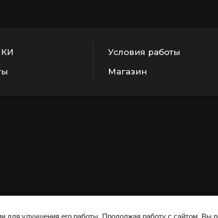
НКИ
Условия работы
ты
Магазин
Этот сайт использует файлы cookie и метаданные. Продолжая
ии для улучшения его работы. Продолжая работу с сайтом, Вы 