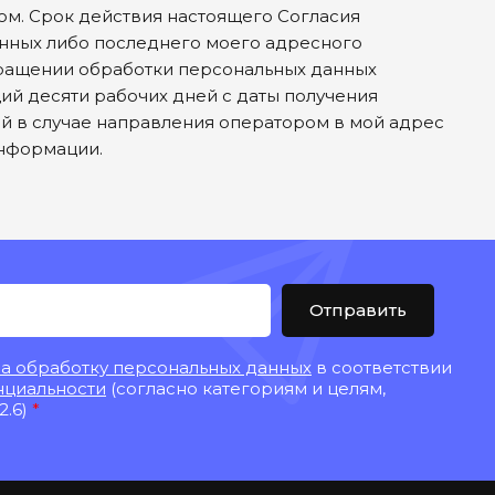
ом. Срок действия настоящего Согласия
анных либо последнего моего адресного
кращении обработки персональных данных
ий десяти рабочих дней с даты получения
ей в случае направления оператором в мой адрес
нформации.
Отправить
на обработку персональных данных
в соответствии
нциальности
(согласно категориям и целям,
2.6)
*